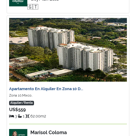
🇬🇹
Apartamento En Alquiler En Zona 10 D...
Zona 10,Mixco,
Alquiler/Renta
US$559
3
1
62.00m2
Marisol Coloma