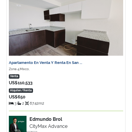
Apartamento En Venta Y Renta En San ...
Zona 4,Mixco,
Venta
US$110,533
Alquiler/Renta
US$650
3
2
67.42m2
Edmundo Brol
CityMax Advance