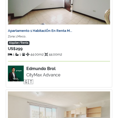
Apartamento 1 HabitaciÓn En Renta M...
Zona 1,Mixco,
Alquiler/Renta
US$299
1
1
44.00m2
44.00m2
Edmundo Brol
CityMax Advance
🇬🇹