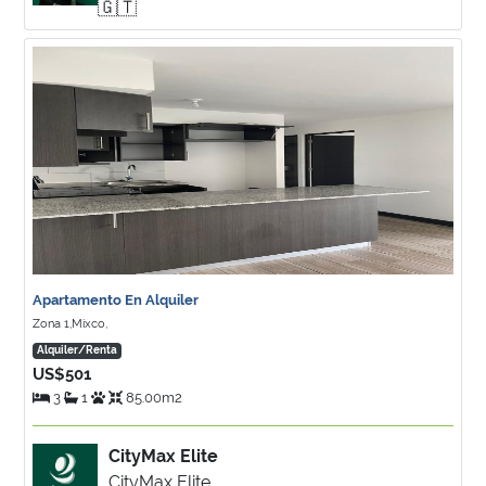
🇬🇹
Apartamento En Alquiler
Zona 1,Mixco,
Alquiler/Renta
US$501
3
1
85.00m2
CityMax Elite
CityMax Elite