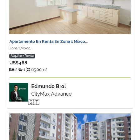
Apartamento En Renta En Zona 1 Mixco...
Zona 1,Mixco,
Alquiler/Renta
US$468
2
1
65.00m2
Edmundo Brol
CityMax Advance
🇬🇹