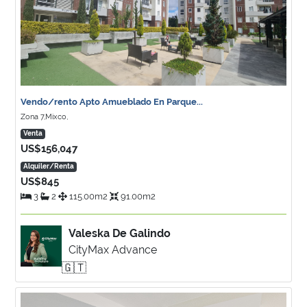
Vendo/rento Apto Amueblado En Parque...
Zona 7,Mixco,
Venta
US$156,047
Alquiler/Renta
US$845
3
2
115.00m2
91.00m2
Valeska De Galindo
CityMax Advance
🇬🇹