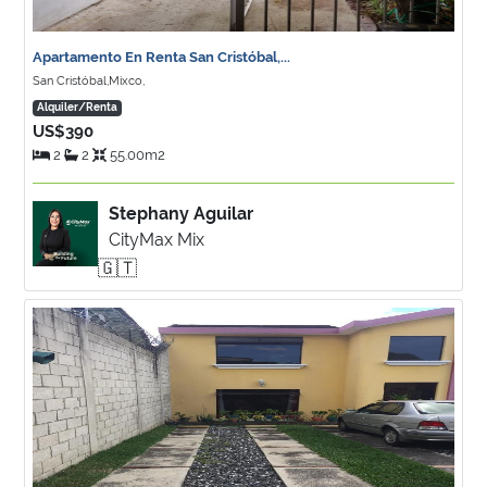
Apartamento En Renta San Cristóbal,...
San Cristóbal,Mixco,
Alquiler/Renta
US$390
2
2
55.00m2
Stephany Aguilar
CityMax Mix
🇬🇹