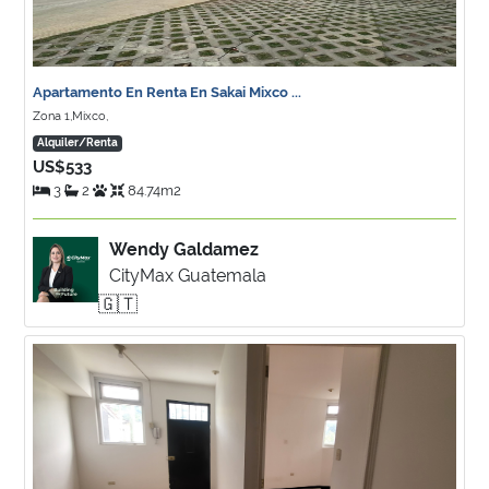
Apartamento En Renta En Sakai Mixco ...
Zona 1,Mixco,
Alquiler/Renta
US$533
3
2
84.74m2
Wendy Galdamez
CityMax Guatemala
🇬🇹