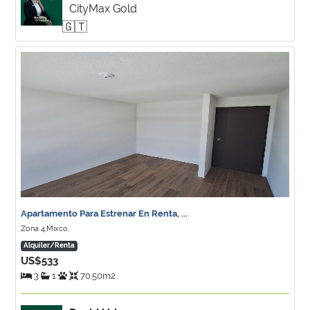
CityMax Gold
🇬🇹
Apartamento Para Estrenar En Renta, ...
Zona 4,Mixco,
Alquiler/Renta
US$533
3
1
70.50m2