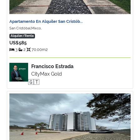
Apartamento En Alquiler San Cristób...
San Cristóbal,Mixco,
Alquiler/Renta
US$585
3
2
70.00m2
Francisco Estrada
CityMax Gold
🇬🇹