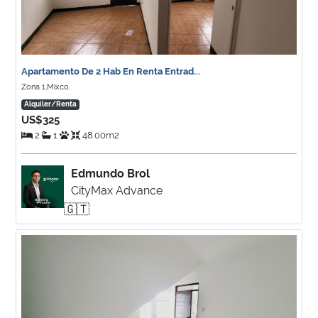
Apartamento De 2 Hab En Renta Entrad...
Zona 1,Mixco,
Alquiler/Renta
US$325
2
1
48.00m2
Edmundo Brol
CityMax Advance
🇬🇹