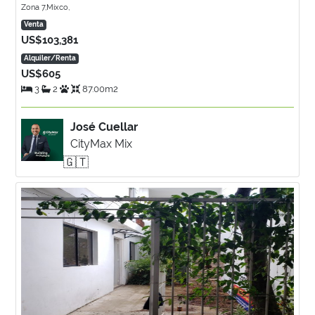
Zona 7,Mixco,
Venta
US$103,381
Alquiler/Renta
US$605
3
2
87.00m2
José Cuellar
CityMax Mix
🇬🇹