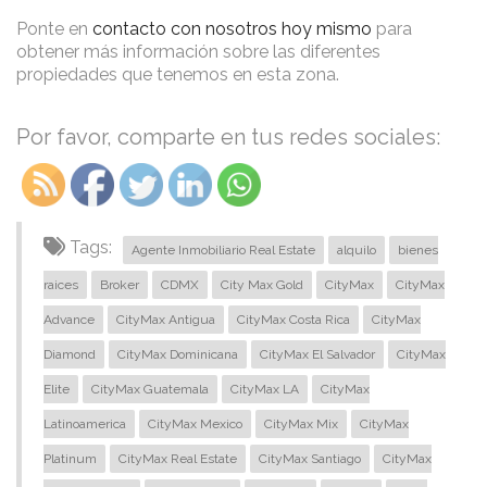
Ponte en
contacto con nosotros hoy mismo
para
obtener más información sobre las diferentes
propiedades que tenemos en esta zona.
Por favor, comparte en tus redes sociales:
Tags:
Agente Inmobiliario Real Estate
alquilo
bienes
raices
Broker
CDMX
City Max Gold
CityMax
CityMax
Advance
CityMax Antigua
CityMax Costa Rica
CityMax
Diamond
CityMax Dominicana
CityMax El Salvador
CityMax
Elite
CityMax Guatemala
CityMax LA
CityMax
Latinoamerica
CityMax Mexico
CityMax Mix
CityMax
Platinum
CityMax Real Estate
CityMax Santiago
CityMax