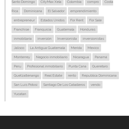
Santo Domingo
CityMax Xela
Colombia
compro
Costa
Rica
Dominicana
El Salvador
emprendimiento
entrepreneur
Estados Unidos
For Rent
For Sale
Franchise
Franquicia
Guatemala
Honduras
inmobiliaria
inversión
Inversionista
inversionistas
Jalisco
La Antigua Guatemala
Merida
Mexico
Monterrey
Negocio inmobiliario
Nicaragua
Panamá
Peru
Profesional inmobiliario
Punta Cana
Queretaro
Quetzaltenango
Real Estate
rento
Republica Dominicana
San Luis Potosi
Santiago De Los Caballeros
vendo
Yucatan