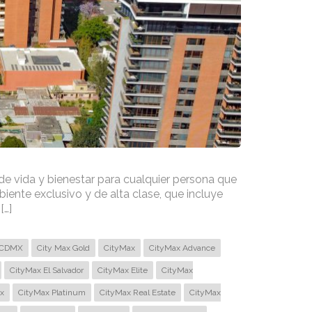
e vida y bienestar para cualquier persona que
biente exclusivo y de alta clase, que incluye
[…]
CDMX
City Max Gold
CityMax
CityMax Advance
CityMax El Salvador
CityMax Elite
CityMax
x
CityMax Platinum
CityMax Real Estate
CityMax