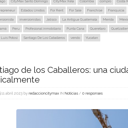
iago
CityMax Santo Domingo
CityMax Xela
Colombia
compro
Costa R
repreneur
Estados Unidos
For Rent
For Sale
Franchise
Franquicia
ersionista
inversionistas
Jalisco
La Antigua Guatemala
Merida
Mexi
namá
Peru
Profesional inmobiliario
Punta Cana
Queretaro
Quetzalte
 Luis Potosi
Santiago De Los Caballeros
vendo
Yucatan
tiago de los Caballeros: una ciu
ticalmente
11 abril 2023 by
redaccioncitymax
IN
Noticias
/
0 responses