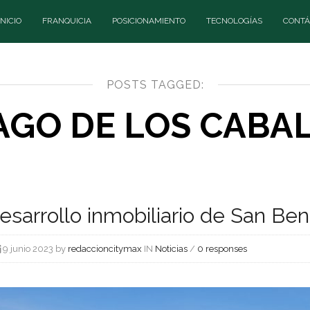
INICIO
FRANQUICIA
POSICIONAMIENTO
TECNOLOGÍAS
CONTÁ
POSTS TAGGED:
AGO DE LOS CABA
desarrollo inmobiliario de San Be
9 junio 2023 by
redaccioncitymax
IN
Noticias
/
0 responses