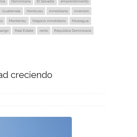
ica
Dominicana
El Salvador
emprendimiento
Guatemala
Honduras
inmobiliaria
inversión
co
Monterrey
Negocio inmobiliario
Nicaragua
nango
Real Estate
rento
Republica Dominicana
dad creciendo