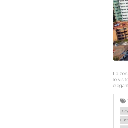
La zona
lo visi
elegant
Cit
Guat