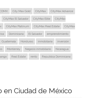
CDMX
City Max Gold
CityMax
CityMax Advance
CityMax El Salvador
CityMax Elite
CityMax
x
CityMax Platinum
CityMax Real Estate
CityMax
ica
Dominicana
El Salvador
emprendimiento
Guatemala
Honduras
inmobiliaria
inversión
co
Monterrey
Negocio inmobiliario
Nicaragua
nango
Real Estate
rento
Republica Dominicana
io en Ciudad de México