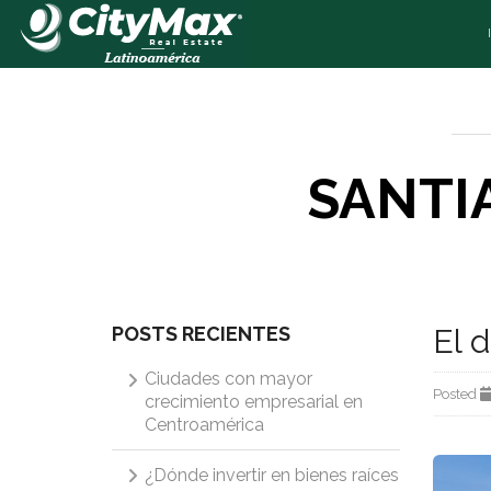
SANTI
POSTS RECIENTES
El 
Ciudades con mayor
Posted
crecimiento empresarial en
Centroamérica
¿Dónde invertir en bienes raíces