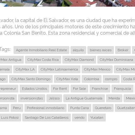
vador, la capital de El Salvador, es una ciudad que ha experi
 años. Uno de los principales motores de este crecimiento ha 
 Colonia San Benito. Esta zona residencial y comercial de alto
Tags:
Agente Inmobiliario Real Estate
alquilo
bienes raices
Broker
yMax Antigua
CityMax Costa Rica
CityMax Diamond
CityMax Dominicana
emala
CityMax LA
CityMax Latinoamerica
CityMax Mexico
CityMax Mi
iago
CityMax Santo Domingo
CityMax Xela
Colombia
compro
Costa R
repreneur
Estados Unidos
For Rent
For Sale
Franchise
Franquicia
ersionista
inversionistas
Jalisco
La Antigua Guatemala
Merida
Mexi
namá
Peru
Profesional inmobiliario
Punta Cana
Queretaro
Quetzalte
 Luis Potosi
Santiago De Los Caballeros
vendo
Yucatan