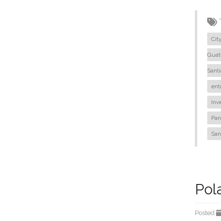
Cit
Guat
Sant
ent
Inv
Pa
San
Pol
Posted