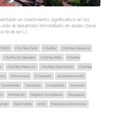
mentado un crecimiento significativo en los
sido el desarrollo inmobiliario en áreas clave
 nivel se […]
CDMX
City Max Gold
CityMax
CityMax Advance
CityMax El Salvador
CityMax Elite
CityMax
x
CityMax Platinum
CityMax Real Estate
CityMax
ica
Dominicana
El Salvador
emprendimiento
Guatemala
Honduras
inmobiliaria
inversión
co
Monterrey
Negocio inmobiliario
Nicaragua
nango
Real Estate
rento
Republica Dominicana