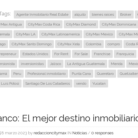
Tags:
Agente Inmobiliario Real Estate
alquilo
bienes raices
Broker
yMax Antigua
CityMax Costa Rica
CityMax Diamond
CityMax Dominicana
emala
CityMax LA
CityMax Latinoamerica
CityMax Mexico
CityMax Mi
iago
CityMax Santo Domingo
CityMax Xela
Colombia
compro
Costa R
repreneur
Estados Unidos
For Rent
For Sale
Franchise
Franquicia
ersionista
inversionistas
Jalisco
La Antigua Guatemala
Merida
Mexi
namá
Peru
Profesional inmobiliario
Punta Cana
Queretaro
Quetzalte
 Luis Potosi
Santiago De Los Caballeros
vendo
Yucatan
anco: El mejor destino inmobiliar
8 marzo 2023 by
redaccioncitymax
IN
Noticias
/
0 responses