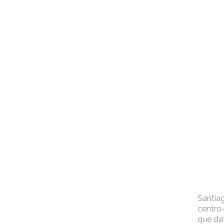
Santiag
centro-
que dat