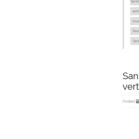
Sant
ent
Inv
Pa
San
San
ver
Posted