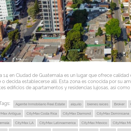
 14 en Ciudad de Guatemala es un lugar que ofrece calidad d
te o decida establecerse allí. Esta zona es conocida por su am
es edificios de apartamentos y residencias lujosas, así como 
Tags:
Agente Inmobiliario Real Estate
alquilo
bienes raices
Broker
yMax Antigua
CityMax Costa Rica
CityMax Diamond
CityMax Dominicana
emala
CityMax LA
CityMax Latinoamerica
CityMax Mexico
CityMax Mi