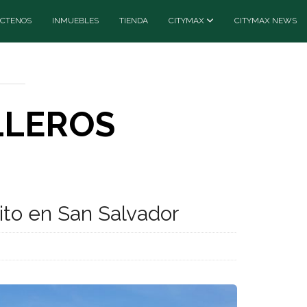
CTENOS
INMUEBLES
TIENDA
CITYMAX
CITYMAX NEWS
LLEROS
nito en San Salvador