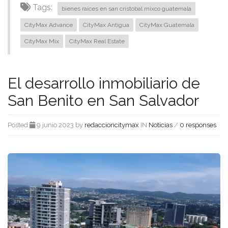
Tags:
bienes raices en san cristobal mixco guatemala
CityMax Advance
CityMax Antigua
CityMax Guatemala
CityMax Mix
CityMax Real Estate
El desarrollo inmobiliario de
San Benito en San Salvador
Posted
9 junio 2023 by
redaccioncitymax
IN
Noticias
/
0 responses