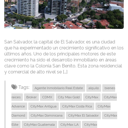
San Salvador, la capital de El Salvador, es una ciudad
que ha experimentado un crecimiento significativo en los
últimos años. Uno de los principales motores de este
crecimiento ha sido el desarrollo inmobiliario en áreas
clave como la Colonia San Benito. Esta zona residencial
y comercial de alto nivel se […]
Tags:
Agente Inmobiliario Real Estate
alquilo
bienes
raices
Broker
CDMX
City Max Gold
CityMax
CityMax
Advance
CityMax Antigua
CityMax Costa Rica
CityMax
Diamond
CityMax Dominicana
CityMax El Salvador
CityMax
Elite
CityMax Guatemala
CityMax LA
CityMax