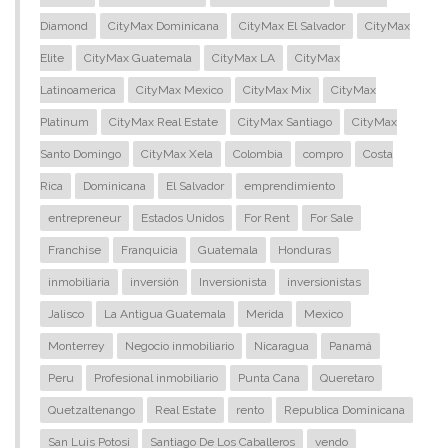
Diamond
CityMax Dominicana
CityMax El Salvador
CityMax
Elite
CityMax Guatemala
CityMax LA
CityMax
Latinoamerica
CityMax Mexico
CityMax Mix
CityMax
Platinum
CityMax Real Estate
CityMax Santiago
CityMax
Santo Domingo
CityMax Xela
Colombia
compro
Costa
Rica
Dominicana
El Salvador
emprendimiento
entrepreneur
Estados Unidos
For Rent
For Sale
Franchise
Franquicia
Guatemala
Honduras
inmobiliaria
inversión
Inversionista
inversionistas
Jalisco
La Antigua Guatemala
Merida
Mexico
Monterrey
Negocio inmobiliario
Nicaragua
Panamá
Peru
Profesional inmobiliario
Punta Cana
Queretaro
Quetzaltenango
Real Estate
rento
Republica Dominicana
San Luis Potosi
Santiago De Los Caballeros
vendo