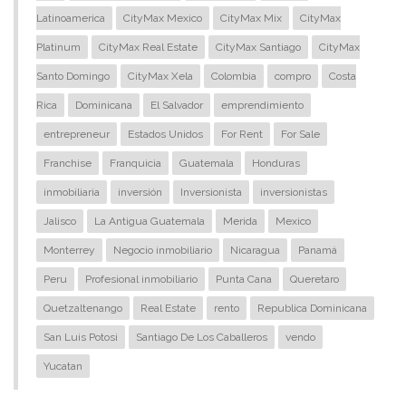
Latinoamerica
CityMax Mexico
CityMax Mix
CityMax
Platinum
CityMax Real Estate
CityMax Santiago
CityMax
Santo Domingo
CityMax Xela
Colombia
compro
Costa
Rica
Dominicana
El Salvador
emprendimiento
entrepreneur
Estados Unidos
For Rent
For Sale
Franchise
Franquicia
Guatemala
Honduras
inmobiliaria
inversión
Inversionista
inversionistas
Jalisco
La Antigua Guatemala
Merida
Mexico
Monterrey
Negocio inmobiliario
Nicaragua
Panamá
Peru
Profesional inmobiliario
Punta Cana
Queretaro
Quetzaltenango
Real Estate
rento
Republica Dominicana
San Luis Potosi
Santiago De Los Caballeros
vendo
Yucatan