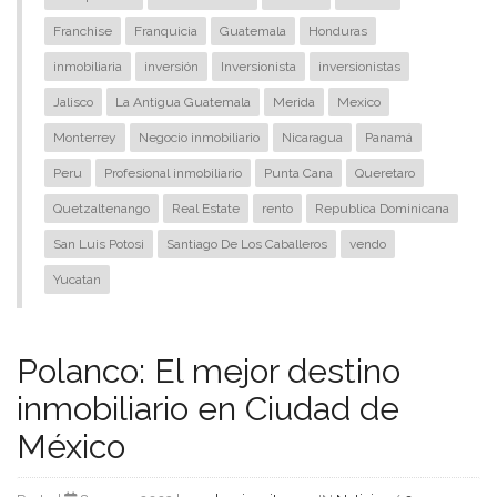
Franchise
Franquicia
Guatemala
Honduras
inmobiliaria
inversión
Inversionista
inversionistas
Jalisco
La Antigua Guatemala
Merida
Mexico
Monterrey
Negocio inmobiliario
Nicaragua
Panamá
Peru
Profesional inmobiliario
Punta Cana
Queretaro
Quetzaltenango
Real Estate
rento
Republica Dominicana
San Luis Potosi
Santiago De Los Caballeros
vendo
Yucatan
Polanco: El mejor destino
inmobiliario en Ciudad de
México