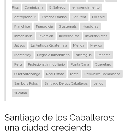
Rica
Dominicana
El Salvador
emprendimiento
entrepreneur
Estados Unidos
For Rent
For Sale
Franchise
Franquicia
Guatemala
Honduras
inmobiliaria
inversión
Inversionista
inversionistas
Jalisco
La Antigua Guatemala
Merida
Mexico
Monterrey
Negocio inmobiliario
Nicaragua
Panamá
Peru
Profesional inmobiliario
Punta Cana
Queretaro
Quetzaltenango
Real Estate
rento
Republica Dominicana
San Luis Potosi
Santiago De Los Caballeros
vendo
Yucatan
Santiago de los Caballeros:
una ciudad creciendo