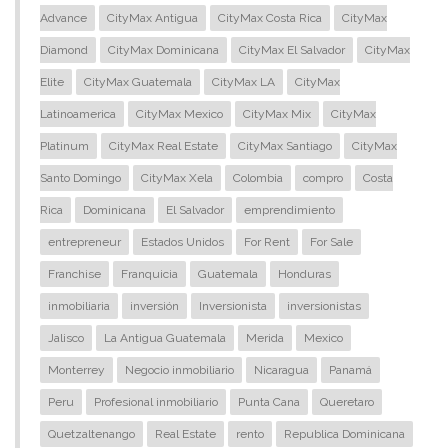
Advance
CityMax Antigua
CityMax Costa Rica
CityMax
Diamond
CityMax Dominicana
CityMax El Salvador
CityMax
Elite
CityMax Guatemala
CityMax LA
CityMax
Latinoamerica
CityMax Mexico
CityMax Mix
CityMax
Platinum
CityMax Real Estate
CityMax Santiago
CityMax
Santo Domingo
CityMax Xela
Colombia
compro
Costa
Rica
Dominicana
El Salvador
emprendimiento
entrepreneur
Estados Unidos
For Rent
For Sale
Franchise
Franquicia
Guatemala
Honduras
inmobiliaria
inversión
Inversionista
inversionistas
Jalisco
La Antigua Guatemala
Merida
Mexico
Monterrey
Negocio inmobiliario
Nicaragua
Panamá
Peru
Profesional inmobiliario
Punta Cana
Queretaro
Quetzaltenango
Real Estate
rento
Republica Dominicana