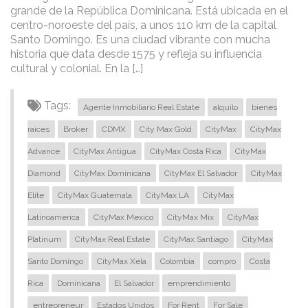
grande de la República Dominicana. Está ubicada en el
centro-noroeste del país, a unos 110 km de la capital
Santo Domingo. Es una ciudad vibrante con mucha
historia que data desde 1575 y refleja su influencia
cultural y colonial. En la […]
Tags:
Agente Inmobiliario Real Estate
alquilo
bienes
raices
Broker
CDMX
City Max Gold
CityMax
CityMax
Advance
CityMax Antigua
CityMax Costa Rica
CityMax
Diamond
CityMax Dominicana
CityMax El Salvador
CityMax
Elite
CityMax Guatemala
CityMax LA
CityMax
Latinoamerica
CityMax Mexico
CityMax Mix
CityMax
Platinum
CityMax Real Estate
CityMax Santiago
CityMax
Santo Domingo
CityMax Xela
Colombia
compro
Costa
Rica
Dominicana
El Salvador
emprendimiento
entrepreneur
Estados Unidos
For Rent
For Sale