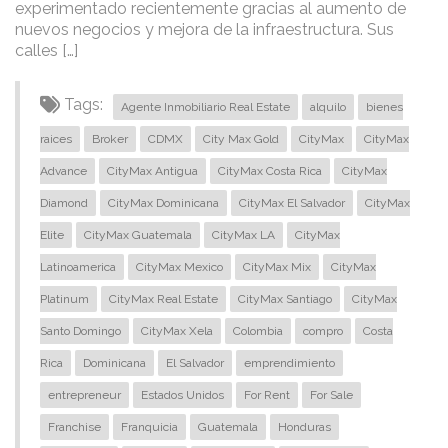
experimentado recientemente gracias al aumento de
nuevos negocios y mejora de la infraestructura. Sus
calles […]
Tags:
Agente Inmobiliario Real Estate
alquilo
bienes
raices
Broker
CDMX
City Max Gold
CityMax
CityMax
Advance
CityMax Antigua
CityMax Costa Rica
CityMax
Diamond
CityMax Dominicana
CityMax El Salvador
CityMax
Elite
CityMax Guatemala
CityMax LA
CityMax
Latinoamerica
CityMax Mexico
CityMax Mix
CityMax
Platinum
CityMax Real Estate
CityMax Santiago
CityMax
Santo Domingo
CityMax Xela
Colombia
compro
Costa
Rica
Dominicana
El Salvador
emprendimiento
entrepreneur
Estados Unidos
For Rent
For Sale
Franchise
Franquicia
Guatemala
Honduras