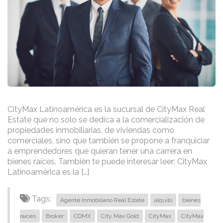
CityMax Latinoamérica es la sucursal de CityMax Real
Estate que no solo se dedica a la comercialización de
propiedades inmobiliarias, de viviendas como
comerciales, sino que también se propone a franquiciar
a emprendedores que quieran tener una carrera en
bienes raíces. También te puede interesar leer: CityMax
Latinoamérica es la […]
Tags:
Agente Inmobiliario Real Estate
alquilo
bienes
raices
Broker
CDMX
City Max Gold
CityMax
CityMax