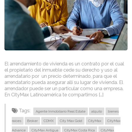
El arrendamiento de vivienda es un contrato por el cual
el propietario del inmueble cede su derecho y uso al
arrendatario por un precio determinado, para que el
arrendatario pueda asegurar allí su lugar de vivienda. El
arrendador puede ser un particular como una empresa.
En CityMax Latinoamérica te compartimos […]
Tags:
Agente Inmobiliario Real Estate
alquilo
bienes
raices
Broker
CDMX
City Max Gold
CityMax
CityMax
Advance
CityMax Antigua
CityMax Costa Rica
CityMax