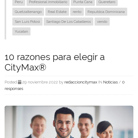
Peru
Profesional inmobiliario
Punta Cana
Queretaro
Quetzaltenango
Real Estate
rento
Republica Dominicana
San Luis Potosi
Santiago De Los Caballeros
vendo
Yucatan
10 razones para elegir a
CityMax®
Posted
29 noviembre 2022 by
redaccioncitymax
IN
Noticias
/
0
responses