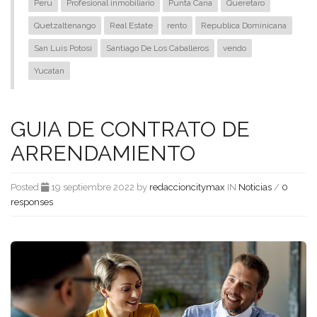
Peru
Profesional inmobiliario
Punta Cana
Queretaro
Quetzaltenango
Real Estate
rento
Republica Dominicana
San Luis Potosi
Santiago De Los Caballeros
vendo
Yucatan
GUIA DE CONTRATO DE
ARRENDAMIENTO
Posted
19 septiembre 2022 by
redaccioncitymax
IN
Noticias
/
0
responses