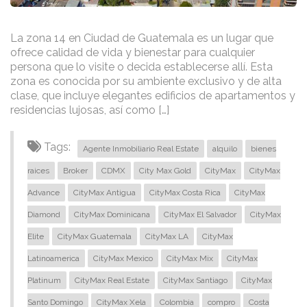
La zona 14 en Ciudad de Guatemala es un lugar que
ofrece calidad de vida y bienestar para cualquier
persona que lo visite o decida establecerse allí. Esta
zona es conocida por su ambiente exclusivo y de alta
clase, que incluye elegantes edificios de apartamentos y
residencias lujosas, así como […]
Tags:
Agente Inmobiliario Real Estate
alquilo
bienes
raices
Broker
CDMX
City Max Gold
CityMax
CityMax
Advance
CityMax Antigua
CityMax Costa Rica
CityMax
Diamond
CityMax Dominicana
CityMax El Salvador
CityMax
Elite
CityMax Guatemala
CityMax LA
CityMax
Latinoamerica
CityMax Mexico
CityMax Mix
CityMax
Platinum
CityMax Real Estate
CityMax Santiago
CityMax
Santo Domingo
CityMax Xela
Colombia
compro
Costa