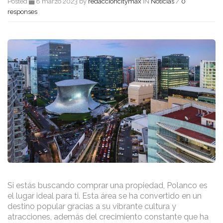
Posted
8 marzo 2023 by
redaccioncitymax
IN
Noticias
/
0
responses
Si estás buscando comprar una propiedad, Polanco es
el lugar ideal para ti. Esta área se ha convertido en un
destino popular gracias a su vibrante cultura y
atracciones, además del crecimiento constante que ha