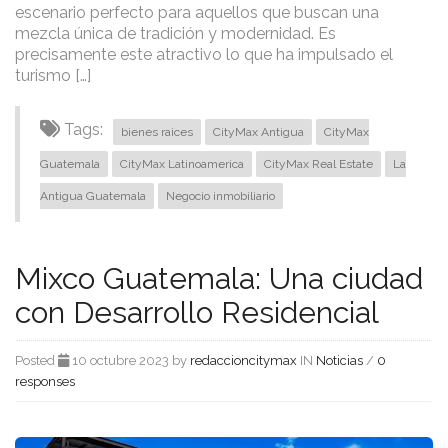
escenario perfecto para aquellos que buscan una
mezcla única de tradición y modernidad. Es
precisamente este atractivo lo que ha impulsado el
turismo […]
Tags:
bienes raices
CityMax Antigua
CityMax
Guatemala
CityMax Latinoamerica
CityMax Real Estate
La
Antigua Guatemala
Negocio inmobiliario
Mixco Guatemala: Una ciudad
con Desarrollo Residencial
Posted
10 octubre 2023 by
redaccioncitymax
IN
Noticias
/
0
responses