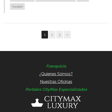
Yucatan
1
2
3
»
Franquicia
¿Quienes Sómos?
Nuestras Oficinas
Portales CityMax Especializados