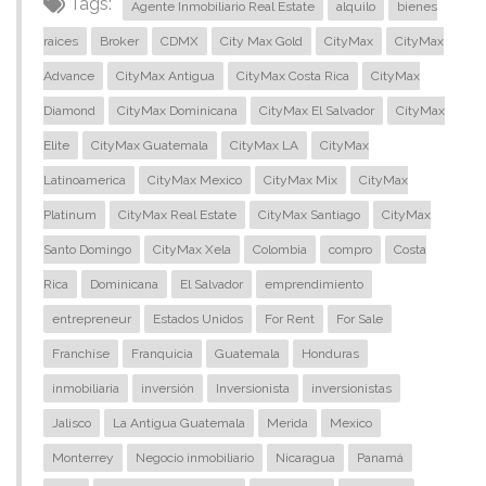
Tags:
Agente Inmobiliario Real Estate
alquilo
bienes
raices
Broker
CDMX
City Max Gold
CityMax
CityMax
Advance
CityMax Antigua
CityMax Costa Rica
CityMax
Diamond
CityMax Dominicana
CityMax El Salvador
CityMax
Elite
CityMax Guatemala
CityMax LA
CityMax
Latinoamerica
CityMax Mexico
CityMax Mix
CityMax
Platinum
CityMax Real Estate
CityMax Santiago
CityMax
Santo Domingo
CityMax Xela
Colombia
compro
Costa
Rica
Dominicana
El Salvador
emprendimiento
entrepreneur
Estados Unidos
For Rent
For Sale
Franchise
Franquicia
Guatemala
Honduras
inmobiliaria
inversión
Inversionista
inversionistas
Jalisco
La Antigua Guatemala
Merida
Mexico
Monterrey
Negocio inmobiliario
Nicaragua
Panamá