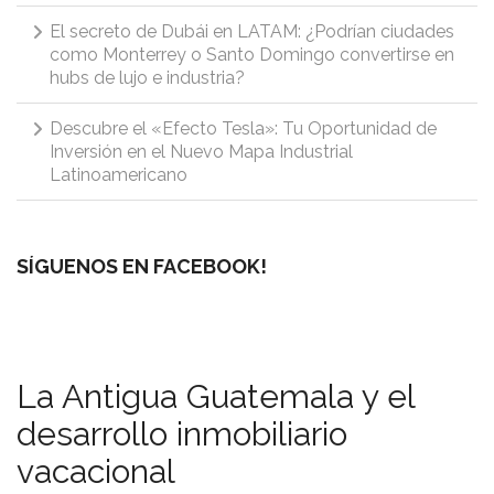
El secreto de Dubái en LATAM: ¿Podrían ciudades
como Monterrey o Santo Domingo convertirse en
hubs de lujo e industria?
Descubre el «Efecto Tesla»: Tu Oportunidad de
Inversión en el Nuevo Mapa Industrial
Latinoamericano
SÍGUENOS EN FACEBOOK!
La Antigua Guatemala y el
desarrollo inmobiliario
vacacional