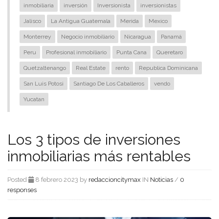
inmobiliaria
inversión
Inversionista
inversionistas
Jalisco
La Antigua Guatemala
Merida
Mexico
Monterrey
Negocio inmobiliario
Nicaragua
Panamá
Peru
Profesional inmobiliario
Punta Cana
Queretaro
Quetzaltenango
Real Estate
rento
Republica Dominicana
San Luis Potosi
Santiago De Los Caballeros
vendo
Yucatan
Los 3 tipos de inversiones
inmobiliarias más rentables
Posted
8 febrero 2023 by
redaccioncitymax
IN
Noticias
/
0
responses