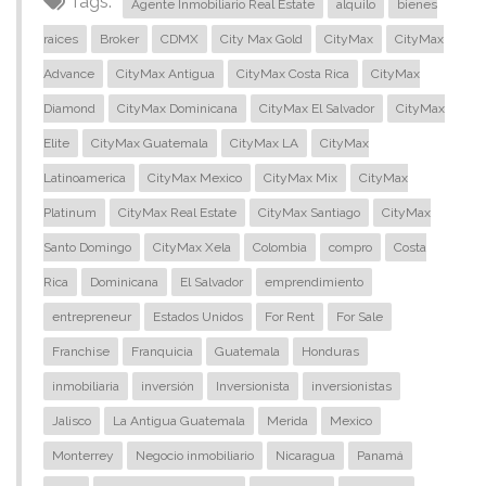
Tags:
Agente Inmobiliario Real Estate
alquilo
bienes
raices
Broker
CDMX
City Max Gold
CityMax
CityMax
Advance
CityMax Antigua
CityMax Costa Rica
CityMax
Diamond
CityMax Dominicana
CityMax El Salvador
CityMax
Elite
CityMax Guatemala
CityMax LA
CityMax
Latinoamerica
CityMax Mexico
CityMax Mix
CityMax
Platinum
CityMax Real Estate
CityMax Santiago
CityMax
Santo Domingo
CityMax Xela
Colombia
compro
Costa
Rica
Dominicana
El Salvador
emprendimiento
entrepreneur
Estados Unidos
For Rent
For Sale
Franchise
Franquicia
Guatemala
Honduras
inmobiliaria
inversión
Inversionista
inversionistas
Jalisco
La Antigua Guatemala
Merida
Mexico
Monterrey
Negocio inmobiliario
Nicaragua
Panamá